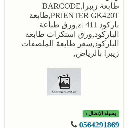
طابعة زيبرا,BARCODE
PRIENTER GK420T,طابعة
باركود zt 411,ورق طباعة
الباركود,ورق استكرات طابعة
الباركود,سعر طابعة الملصقات
زيبرا بالرياض,
وسيلة الإتصال :
0564291869