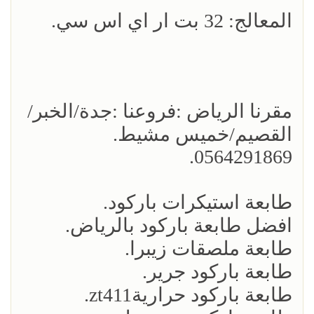
المعالج: 32 بت ار اي اس سي.
مقرنا الرياض :فروعنا :جدة/الخبر/
القصيم/خميس مشيط.
0564291869.
طابعة استيكرات باركود.
افضل طابعة باركود بالرياض.
طابعة ملصقات زيبرا.
طابعة باركود جرير.
طابعة باركود حراريةzt411.