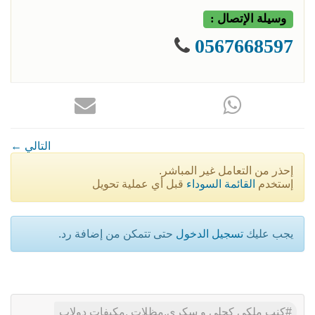
وسيلة الإتصال :
0567668597
← التالي
إحذر من التعامل غير المباشر.
إستخدم
القائمة السوداء
قبل أي عملية تحويل
يجب عليك
تسجيل الدخول
حتى تتمكن من إضافة رد.
كنب ملكي كحلي و سكري,مظلات ,مكيفات دولاب