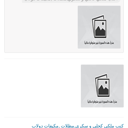
كنب ملكي كحلي و سكري,مظلات ,مكيفات دولاب