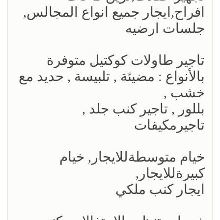
افراح,ايجار جميع انواع المجالس,
جلسات ارضيه
تاجير طاولات كوكتيل متوفرة
بالأنواع : مضيئة , تلبيسة , حديد مع
خشب ,
بللور , تاجير كنب جلد ,
تاجيرمكيفات
خيام متوسطةللايجار, خيام
كبيرةللايجار,
ايجار كنب ملكي