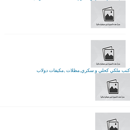
كنب ملكي كحلي و سكري,مظلات ,مكيفات دولاب