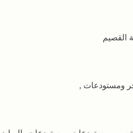
 القصيم
جر ومستودعات ,