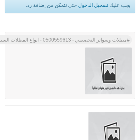
يجب عليك
تسجيل الدخول
حتى تتمكن من إضافة رد.
مظلات وسواتر التخصصي - 0500559613 - انواع المظلات السيارات - مظلات المدارس - تركيب برجولات للحدائق - مظلات بلاستيك - مظلات كابولي - تركيب سواتر ا