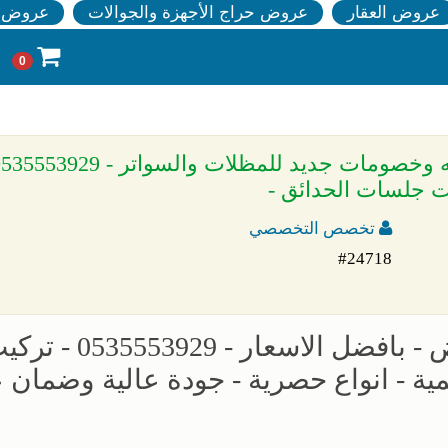
عروض العقار
عروض حراج الأجهزة والجوالات
عروض ا
0
ت جلسات الحدائق -
تخصص التخصصي
#24718
مظلات وسواتر الاختيار الجديد بالرياض - بافضل الاسعار - 53929
ة - انواع حصرية - جودة عالية وضمان