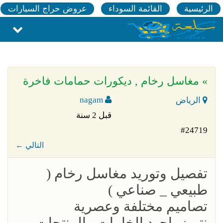
الرئيسية
القائمة السوداء
عروض حراج السيارات
» مغاسل رخام , ديكورات حمامات فاخرة
nagam
الرياض
قبل 2 سنة
#24719
← التالي
تفصيل وتوريد مغاسل رخام (
طبيعي _ صناعي )
تصاميم مختلفة وعصرية
نتميز باجود الخامات والمنتجات