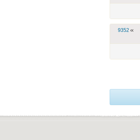
9352
››