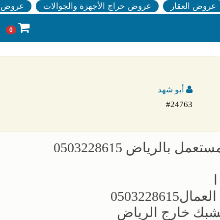
عروض العقار
عروض حراج الأجهزة والجوالات
عروض ا
0
أبو شهد
#24763
بالرياض 0503228615
05032286
لشبك خارج الرياض