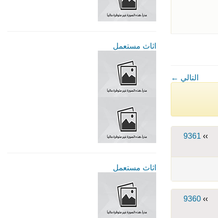
اثاث مستعمل
← التالي
9361
››
اثاث مستعمل
9360
››