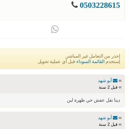
0503228615
إحذر من التعامل غير المباشر.
إستخدم
القائمة السوداء
قبل أي عملية تحويل
››
أبو شهد
›› قبل 2 سنة
دينا نقل عفش حي ظهرة لبن
››
أبو شهد
›› قبل 2 سنة