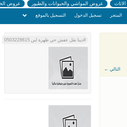
لاثاث
عروض المواشي والحيوانات والطيور
عروض الخ
المتجر
تسجيل الدخول
التسجيل بالموقع
دينا نقل عفش حي ظهرة لبن 0503228615
← التالي