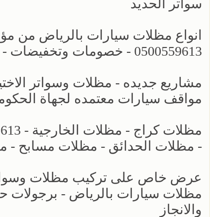
سواتر الحديد
انواع مظلات سيارات بالرياض من مؤسس
0500559613 - خصومات وتخفيضات - اشكال برجولات للحدائق حديثه - سواتر الرياض
مواقف سيارات معتمده لجهاة الحكومي
- مظلات الحدائق - مظلات مسابح - م
عرض خاص على تركيب مظلات وسواتر ا
والانجاز