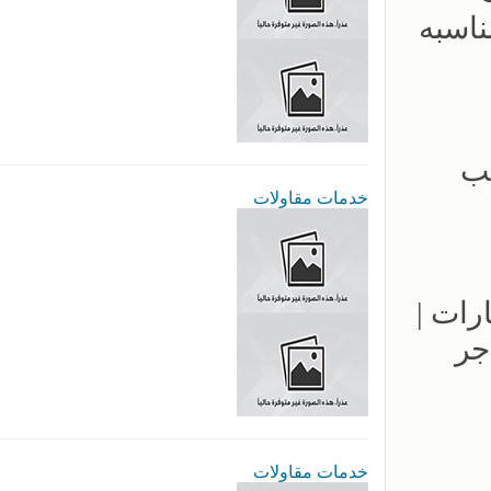
ناسبه
- 0500559613 - تركيب
خدمات مقاولات
مواقف السيارات |
جر
خدمات مقاولات