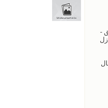
لحدائق -
زل
ال