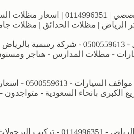
معارض الرياض | مظلات وسواتر التخصصي | 0114996351 | اسع
ر الرياض | مظلات الحدائق | مظلات جا
عروض وتصاميم مظلات الاختيار الاول - 0500559613 - شركة رسمية بالرياض
ارات - مظلات المدارس - هناجر ومستو
محل مظلات وسواتر الرياض - تركيب مواقف السيارات - 0500559613 - اس
الكبرى بانحاء السعودية - متواجدون -
مجال مظلات وسواتر الاختيار الاول - الرياض - 0114996351 - تركيب البرجو