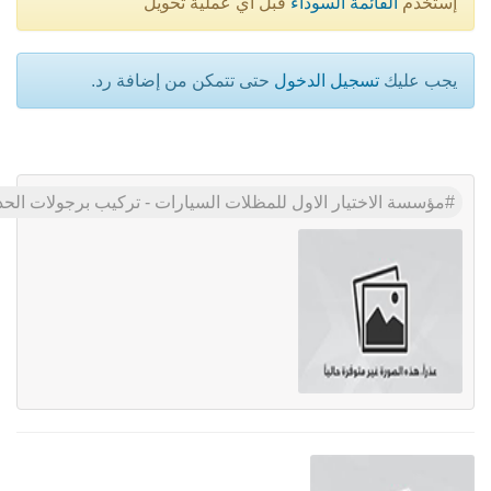
إستخدم
القائمة السوداء
قبل أي عملية تحويل
يجب عليك
تسجيل الدخول
حتى تتمكن من إضافة رد.
مؤسسة الاختيار الاول للمظلات السيارات - تركيب برجولات الحدائق - 0535553929 - افضل الانواع المميزه باقل الاسعار الحديثة والمناسبه - شر