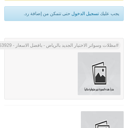
يجب عليك
تسجيل الدخول
حتى تتمكن من إضافة رد.
مظلات وسواتر الاختيار الجديد بالرياض - بافضل الاسعار - 0535553929 - تركيب مظلات مواقف السيارات - شركة رسمية - انواع حصرية - جودة عالية وضمان عشر