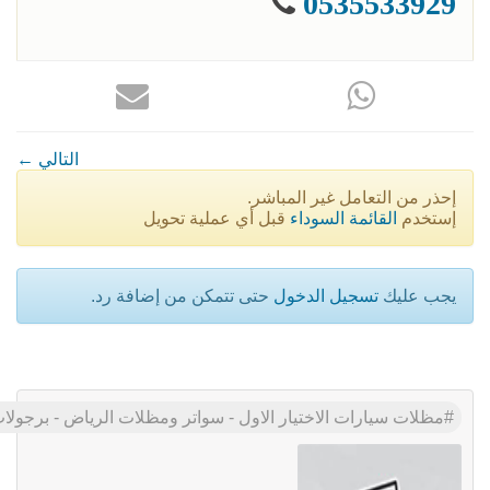
0535533929
← التالي
إحذر من التعامل غير المباشر.
إستخدم
القائمة السوداء
قبل أي عملية تحويل
يجب عليك
تسجيل الدخول
حتى تتمكن من إضافة رد.
مظلات سيارات الاختيار الاول - سواتر ومظلات الرياض - برجولات الحدائق - 0553770074 - انواع المظلات المنازل تركيب السواتر انحا