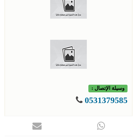
وسيلة الإتصال :
0531379585