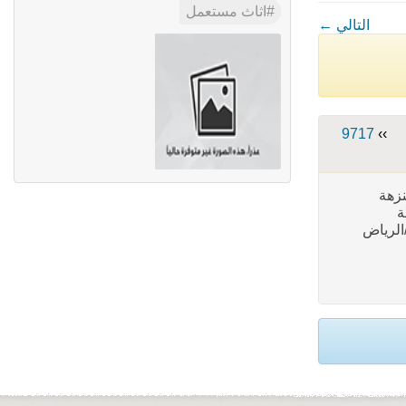
اثاث مستعمل
← التالي
9717
››
مل حي النزهة
هة
شمال/الرياض