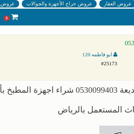
عروض العقار
عروض حراج الأجهزة والجوالات
عروض ا
0
ابو فاطمه 120
#25173
شراء مكيفات مستعملة حي ظهره البديعة 0530099403 شراء اجهزة ا
اث المستعمل بالرياض