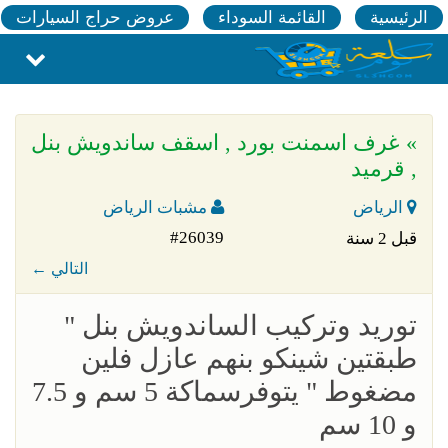
الرئيسية
القائمة السوداء
عروض حراج السيارات
» غرف اسمنت بورد , اسقف ساندويش بنل
, قرميد
الرياض
مشبات الرياض
#26039
قبل 2 سنة
← التالي
توريد وتركيب الساندويش بنل "
طبقتين شينكو بنهم عازل فلين
مضغوط " يتوفرسماكة 5 سم و 7.5
و 10 سم