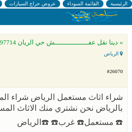
الرئيسية
القائمة السوداء
عروض حراج السيارات
» دينا نقل عفـــــــــــــــــــش حي الريان 0530497714
الرياض
#26070
شراء اثاث مستعمل الرياض شراء المك
بالرياض نحن نشتري منك الاثاث المستع
☎️ مستعمل☎️ غرب☎️ ☎️الرياض