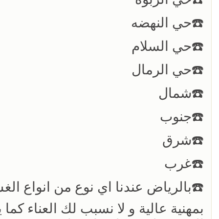
☎️حي النهضه
☎️حي السلام
☎️حي الرمال
☎️شمال
☎️جنوب
☎️شرق
☎️غرب
☎️بالرياض عندنا اي نوع من انواع ا
بمهنية عالية و لا نسبب لك العناء كما