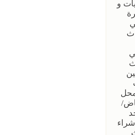
ات و
رة
ي
اث
ي
ث
ين
محل
اض/
د
شراء