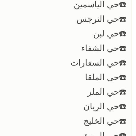
☎️حي الياسمين
☎️حي النرجس
☎️حي لبن
☎️حي الشفاء
☎️حي السفارات
☎️حي الملقا
☎️حي الملز
☎️حي الريان
☎️حي الخليج
☎️حي الربوة