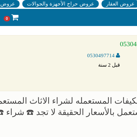
عروض العقار
عروض حراج الأجهزة والجوالات
عروض ا
0
0530497714
قبل 2 سنة
يفات المستعمله لشراء الاثاث المستع
مل بالأسعار الحقيقة لا تجد ☎️ شراء ☎️