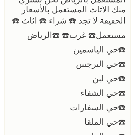
منك الاثاث المستعمل بالأسعار
الحقيقة لا تجد ☎️ شراء ☎️ اثاث ☎️
مستعمل☎️ غرب☎️ ☎️الرياض
☎️حي الياسمين
☎️حي النرجس
☎️حي لبن
☎️حي الشفاء
☎️حي السفارات
☎️حي الملقا