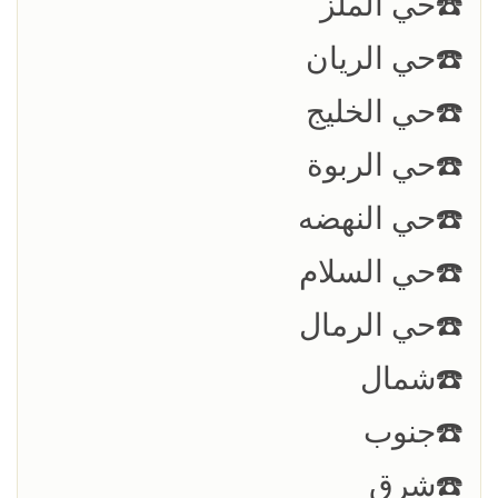
☎️حي الملز
☎️حي الريان
☎️حي الخليج
☎️حي الربوة
☎️حي النهضه
☎️حي السلام
☎️حي الرمال
☎️شمال
☎️جنوب
☎️شرق