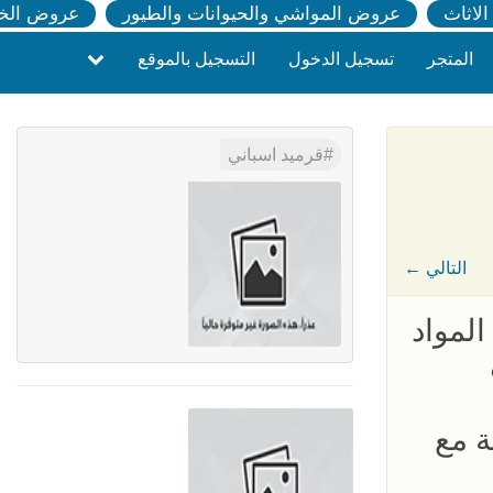
لاثاث
عروض المواشي والحيوانات والطيور
عروض الخ
المتجر
تسجيل الدخول
التسجيل بالموقع
قرميد اسباني
← التالي
المواد
ة مع