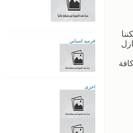
ننا
قرميد اسباني
ازل
افة
اخرى