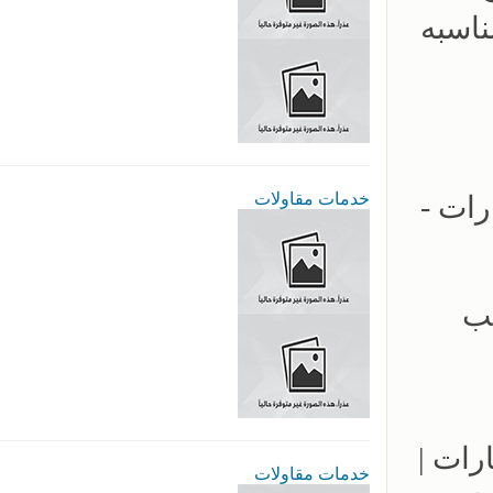
ناسبه
خدمات مقاولات
ارات -
- 0500559613 - تركيب
مواقف السيارات |
خدمات مقاولات