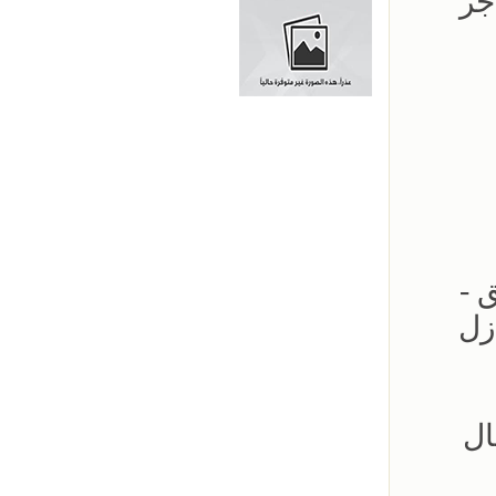
جر
لحدائق -
زل
ال