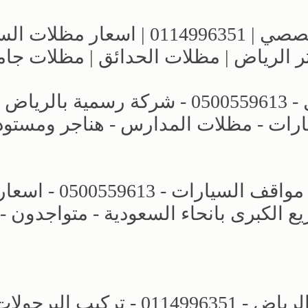
معارض الرياض | مظلات وسواتر التخصصي | 0114996351 | اسع
ر الرياض | مظلات الحدائق | مظلات جا
عروض وتصاميم مظلات الاختيار الاول - 0500559613 - شركة رسمية بالرياض
ارات - مظلات المدارس - هناجر ومستو
محل مظلات وسواتر الرياض - تركيب مواقف السيارات - 0500559613 - اس
الكبرى بانحاء السعودية - متواجدون -
مجال مظلات وسواتر الاختيار الاول - الرياض - 0114996351 - تركيب البرجو