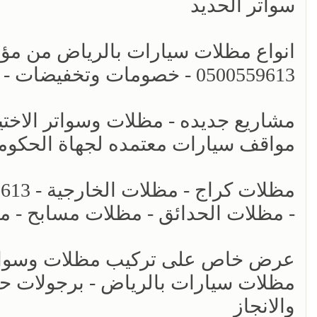
سواتر الحديد
انواع مظلات سيارات بالرياض من مؤسس
0500559613 - خصومات وتخفيضات - اشكال برجولات للحدائق حديثه - سواتر الرياض
مواقف سيارات معتمده لجهاة الحكومي
- مظلات الحدائق - مظلات مسابح - م
عرض خاص على تركيب مظلات وسواتر ا
والانجاز