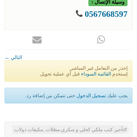
وسيلة الإتصال :
0567668597
← التالي
إحذر من التعامل غير المباشر.
إستخدم
القائمة السوداء
قبل أي عملية تحويل
يجب عليك
تسجيل الدخول
حتى تتمكن من إضافة رد.
تأجير كنب ملكي كحلي و سكري,مظلات ,مكيفات دولاب