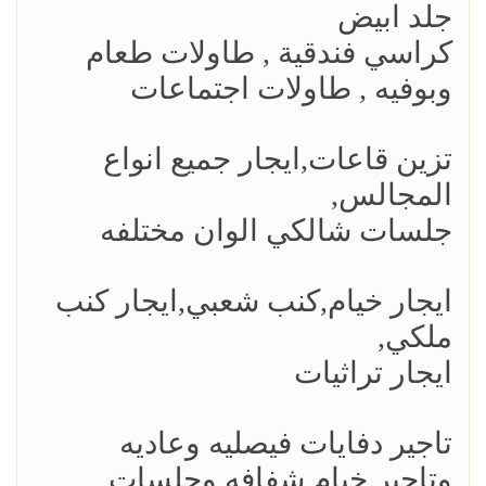
جلد ابيض
كراسي فندقية , طاولات طعام
وبوفيه , طاولات اجتماعات
تزين قاعات,ايجار جميع انواع
المجالس,
جلسات شالكي الوان مختلفه
ايجار خيام,كنب شعبي,ايجار كنب
ملكي,
ايجار تراثيات
تاجير دفايات فيصليه وعاديه
وتاجير خيام شفافه وجلسات