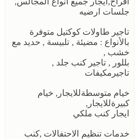
افراح,ايجار جميع انواع المجالس,
جلسات ارضيه
تاجير طاولات كوكتيل متوفرة
بالأنواع : مضيئة , تلبيسة , حديد مع
خشب ,
بللور , تاجير كنب جلد ,
تاجيرمكيفات
خيام متوسطةللايجار, خيام
كبيرةللايجار,
ايجار كنب ملكي
خدمات تنظيم الاحتفالات ,كنب