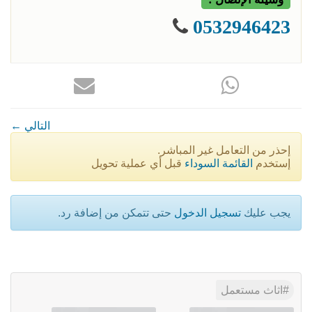
0532946423
← التالي
إحذر من التعامل غير المباشر.
إستخدم
القائمة السوداء
قبل أي عملية تحويل
يجب عليك
تسجيل الدخول
حتى تتمكن من إضافة رد.
اثاث مستعمل