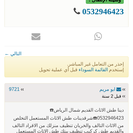
0532946423
← التالي
إحذر من التعامل غير المباشر.
إستخدم
القائمة السوداء
قبل أي عملية تحويل
››
ابو مريم
››
9721
›› قبل 2 سنة
دينا طش الاثاث القديم شمال الرياض☎️
0532946423☎️شرق‏دينات طش الاثاث المستعمل التخلص
من الاثاث التالف والخربان تنظيف منزلك من الاقراد التالف
والقديم طش كركيب تنظيف بيتك طش الاثاث المستعمل