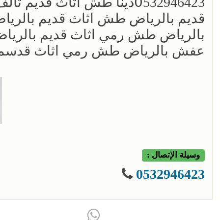
0َ532946423دينا طش اثاث 
قديم بالرياض طش اثاث قديم بالريا
بالرياض طش رمي اثاث قديم بالريا
عفش بالرياض طش رمي اثاث قدسم تالف فار
وسيلة الإتصال :
0532946423