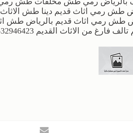
قديم تالف بالرياض رمي طش مخلفات طش رمي
ض طش رمي اثاث قديم دينا طش الاثاث 
ض طش رمي اثاث قديم بالرياض طش اث
غ من الاثاث القديم 0532946423