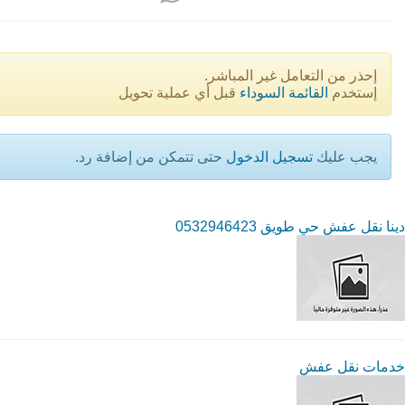
إحذر من التعامل غير المباشر.
إستخدم
القائمة السوداء
قبل أي عملية تحويل
يجب عليك
تسجيل الدخول
حتى تتمكن من إضافة رد.
دينا نقل عفش حي طويق 0532946423
خدمات نقل عفش