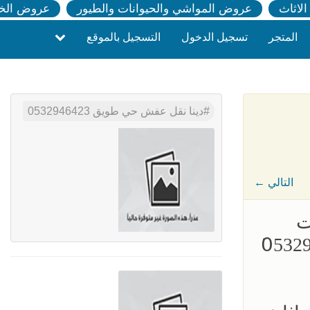
لاثاث
عروض المواشي والحيوانات والطيور
عروض الخ
المتجر
تسجيل الدخول
التسجيل بالموقع
دينا نقل عفش حي طويق 0532946423
← التالي
ت
لاثاث المستعمل بالرياض 0َ532946423