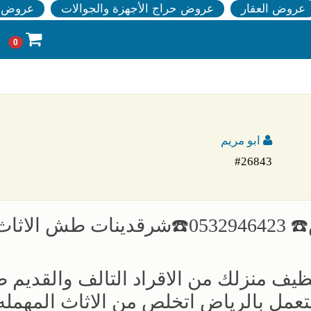
عروض العقار
عروض حراج الأجهزة والجوالات
عروض ا
0
ابو مريم
#26843
دينا طش الاثاث القديم شمال الرياض☎️ 0532946423☎️شرق‏دينات طش الاث
نظيف منزلك من الاقراد التالف والقديم
مل بالرياض اتخلص من الاثاث المهمله