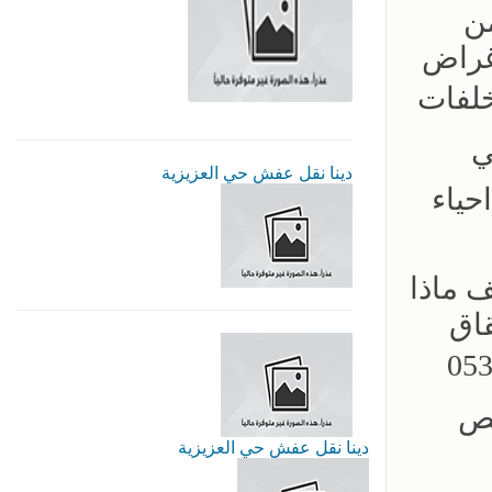
ن
يب اغراض
05 ☎️دينا طش مخلفات
رمي
دينا نقل عفش حي العزيزية
حياء
 ماذا
قاق
ل الان ☎️0532946423
دينا نقل عفش حي العزيزية