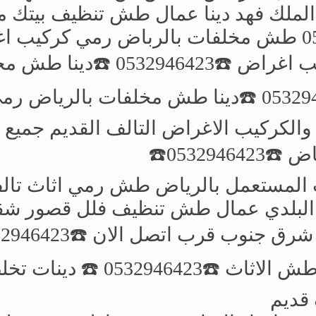
الملك فهد دينا عمال طش تنظيف بيتك م
العفش والاغراض القديمه 0532946423 طش مخلفات بالرباض رمي كرك
دينا طش مخلفات بالرياض رمي كركيب اغراض ☎️32946423
بالرياض رمي كركيب اغراض ☎️0532946423 ☎️دينا طش مخلفات بالرياض 
لكركيب الاغراض التالف القديم جميع ا
05329☎️
ث المستعمل بالرياض طش رمي اثاث تالف
يلا البلدي عمال طش تنظيف فلل قصور ش
التخلص بي جميع احياء الرياض شمال شرق جنوب قرب اتص
05329 ☎️ دينات تخلص
قديم