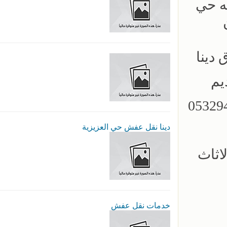
ه حي
ل الرياض☎️ 0532946423 ☎️شرق دينا
القديم
ا طش الاثاث القديم بالرياض☎️ 0532946423
دينا نقل عفش حي العزيزية
 بالرياض 0532946423 طش الاثاث
خدمات نقل عفش