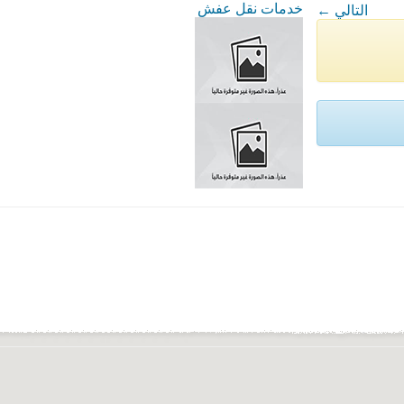
خدمات نقل عفش
← التالي