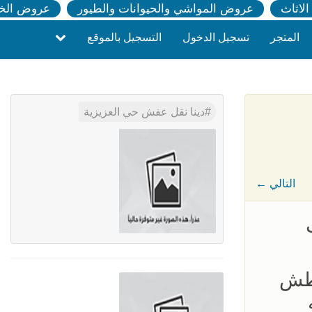
لاثاث
عروض المواشي والحيوانات والطيور
عروض الخ
المتجر
تسجيل الدخول
التسجيل بالموقع
دينا نقل عفش حي العزيزية
← التالي
اث
 طش