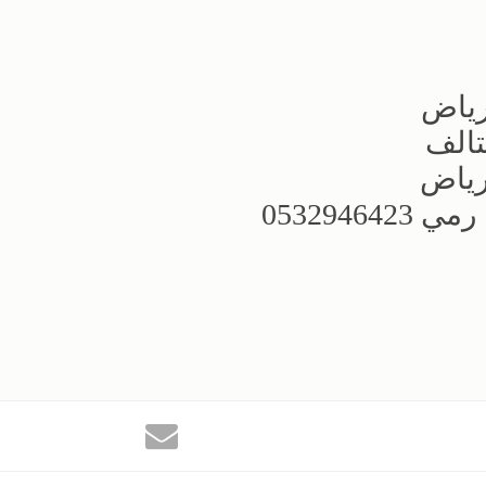
رياض
تالف
رياض