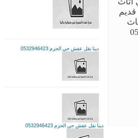
 اثاث
قديم
اث
دينا نقل عفش حي الحزم 0532946423
دينا نقل عفش حي الحزم 0532946423