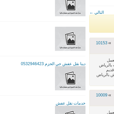
← التالي
10153
››
عمل
دينا نقل عفش حي الحزم 0532946423
ث بالرياض
 قديم
ش بالرياض
10009
››
خدمات نقل عفش
عمل