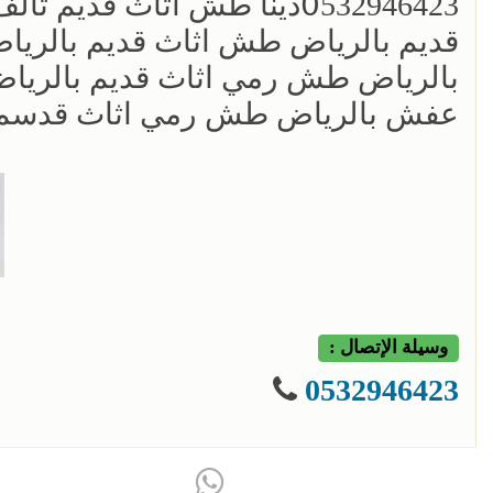
0َ532946423دينا طش اثاث 
قديم بالرياض طش اثاث قديم بالريا
بالرياض طش رمي اثاث قديم بالريا
عفش بالرياض طش رمي اثاث قدسم تالف فار
وسيلة الإتصال :
0532946423