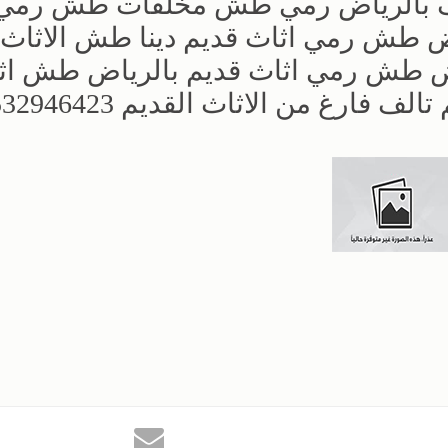
قديم تالف بالرياض رمي طش مخلفات طش رمي
ض طش رمي اثاث قديم دينا طش الاثاث 
ض طش رمي اثاث قديم بالرياض طش اث
غ من الاثاث القديم 0532946423