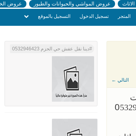
لاثاث
عروض المواشي والحيوانات والطيور
عروض الخ
المتجر
تسجيل الدخول
التسجيل بالموقع
دينا نقل عفش حي الحزم 0532946423
← التالي
ت
لاثاث المستعمل بالرياض 0َ532946423