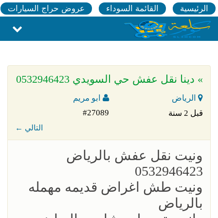
الرئيسية
القائمة السوداء
عروض حراج السيارات
» دينا نقل عفش حي السويدي 0532946423
الرياض
ابو مريم
#27089
قبل 2 سنة
← التالي
ونيت نقل عفش بالرياض
0532946423
ونيت طش اغراض قديمه مهمله
بالرياض