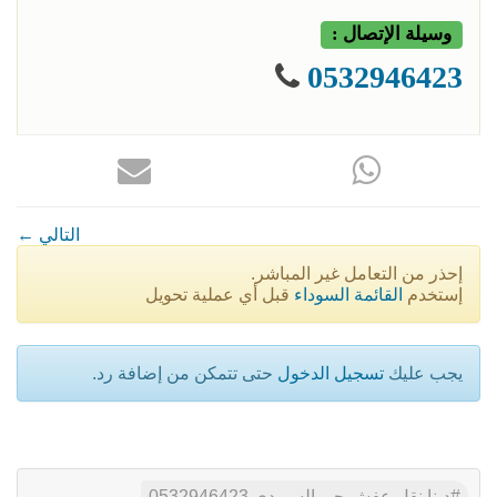
وسيلة الإتصال :
0532946423
← التالي
إحذر من التعامل غير المباشر.
إستخدم
القائمة السوداء
قبل أي عملية تحويل
يجب عليك
تسجيل الدخول
حتى تتمكن من إضافة رد.
دينا نقل عفش حي السويدي 0532946423