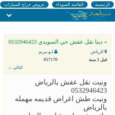
الرئيسية
القائمة السوداء
عروض حراج السيارات
» دينا نقل عفش حي السويدي 0532946423
الرياض
ابو مريم
#27170
قبل 2 سنة
← التالي
ونيت نقل عفش بالرياض
0532946423
ونيت طش اغراض قديمه مهمله
بالرياض