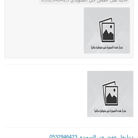
دينا نقل عفش حي السويدي 0532946423