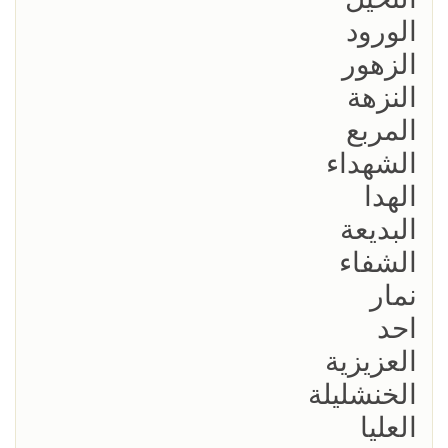
الورود
الزهور
النزهة
المربع
الشهداء
الهدا
البديعة
الشفاء
نمار
احد
العزيزية
الخنشليلة
العليا