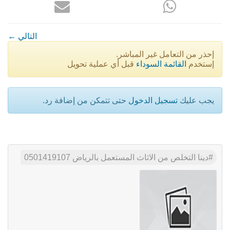
← التالي
إحذر من التعامل غير المباشر.
إستخدم
القائمة السوداء
قبل أي عملية تحويل
يجب عليك
تسجيل الدخول
حتى تتمكن من إضافة رد.
دينا التخلص من الاثاث المستعمل بالرياض 0501419107