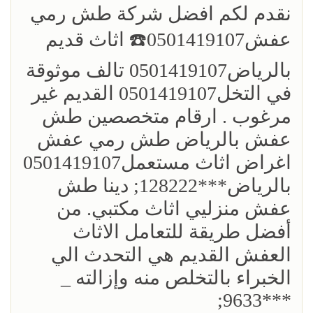
نقدم لكم افضل ‏شركة طش رمي
عفش0501419107☎️ اثاث قديم
بالرياض0501419107 تالف موثوقة
في التخل0501419107 القديم غير
مرغوب . ارقام متخصصين طش
عفش بالرياض طش رمي عفش
اغراض اثاث مستعمل0501419107
بالرياض***128222; دينا طش
عفش منزليي اثاث مكتبي. من
أفضل طريقة للتعامل الاثاث
العفش القديم هي التحدث الي
الخبراء بالتخلص منه وإزالته _
***9633;