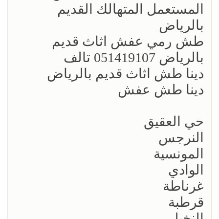
المستعمل المتهالك القديم
بالرياض
طش رمي عفش اثاث قديم
بالرياض 051419107 تالف
دينا طش اثاث قديم بالرياض
دينا طش عفش
حي العقيق
النرجس
المونسية
الوادي
غرناطة
قرطبة
النخيل