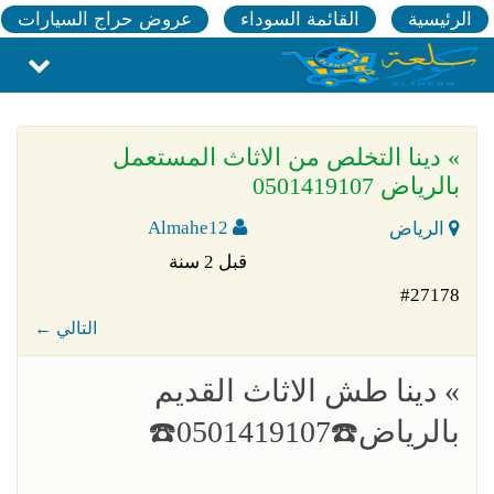
الرئيسية
القائمة السوداء
عروض حراج السيارات
» دينا التخلص من الاثاث المستعمل
بالرياض 0501419107
Almahe12
الرياض
قبل 2 سنة
#27178
← التالي
» دينا طش الاثاث القديم
بالرياض☎️0501419107☎️