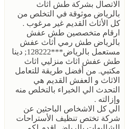
‏الاتصال بشركة طش اثاث
بالرياض موثوقة في التخلص من
كل الأثاث القديم غير مرغوب .
ارقام متخصصين طش عفش
بالرياض طش رمي أثاث عفش
مستعمل بالرياض***128222; دينا
طش عفش اثاث منزليي اثاث
مكتبي. من أفضل طريقة للتعامل
الاثاث و العفش القديم هي
التحدث الي الخبراء بالتخلص منه
وإزالته .
الي كل الاشخاص الباحثين عن
شركة تختص تنظيف الأستراحات
الشاليهات بالرياض اقدم لكم