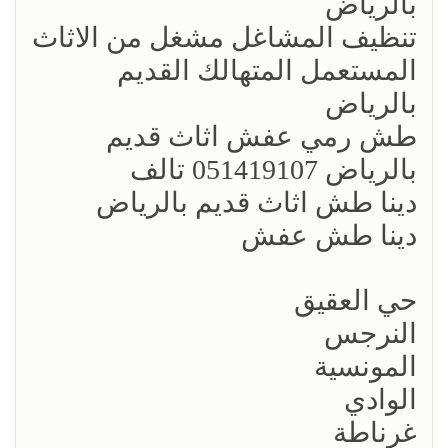
بالرياض
تنظيف المشاغل مشغل من الاثاث
المستعمل المتهالك القديم
بالرياض
طش رمي عفش اثاث قديم
بالرياض 051419107 تالف
دينا طش اثاث قديم بالرياض
دينا طش عفش
حي العقيق
النرجس
المونسية
الوادي
غرناطة