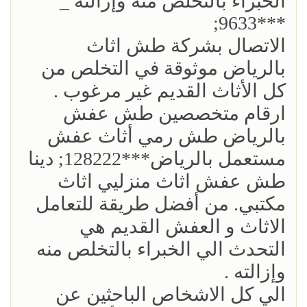
الخبراء بالتخلص منه وإزالته _
***9633;
‏الاتصال بشركة طش اثاث
بالرياض موثوقة في التخلص من
كل الأثاث القديم غير مرغوب .
ارقام متخصصين طش عفش
بالرياض طش رمي أثاث عفش
مستعمل بالرياض***128222; دينا
طش عفش اثاث منزليي اثاث
مكتبي. من أفضل طريقة للتعامل
الاثاث و العفش القديم هي
التحدث الي الخبراء بالتخلص منه
وإزالته .
الي كل الاشخاص الباحثين عن