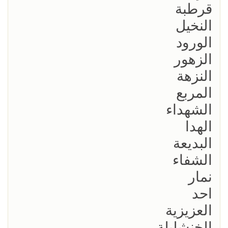
قرطبة
النخيل
الورود
الزهور
النزهة
المربع
الشهداء
الهدا
البديعة
الشفاء
نمار
احد
العزيزية
الخنشليلة