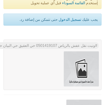
إستخدم
القائمة السوداء
قبل أي عملية تحويل
يجب عليك
تسجيل الدخول
حتى تتمكن من إضافة رد.
ونيت نقل عفش بالرياض 0501419107 حي العقيق حي البيان حي النرجس حي الشهداء حي الخليج حي الملك فهد حي العزيزية حي الرمال