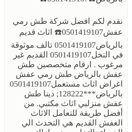
نقدم لكم افضل ‏شركة طش رمي
عفش0501419107☎️ اثاث قديم
بالرياض0501419107 تالف موثوقة
في التخل0501419107 القديم غير
مرغوب . ارقام متخصصين طش
عفش بالرياض طش رمي عفش
اغراض اثاث مستعمل0501419107
بالرياض***128222; دينا طش
عفش منزليي اثاث مكتبي. من
أفضل طريقة للتعامل الاثاث
العفش القديم هي التحدث الي