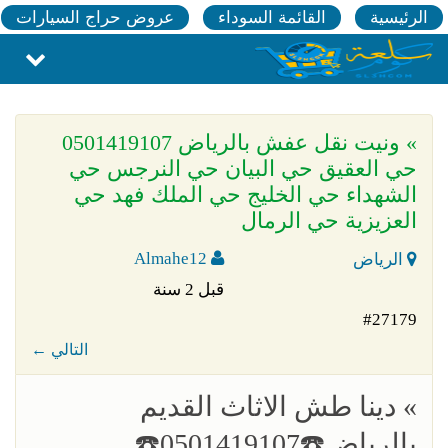
الرئيسية
القائمة السوداء
عروض حراج السيارات
» ونيت نقل عفش بالرياض 0501419107
حي العقيق حي البيان حي النرجس حي
الشهداء حي الخليج حي الملك فهد حي
العزيزية حي الرمال
Almahe12
الرياض
قبل 2 سنة
#27179
← التالي
» دينا طش الاثاث القديم
بالرياض☎️0501419107☎️