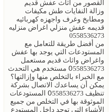
القصور من اثاث عفش قديم
وزالة النفايات طش مكيفات
ومطابخ وغرف واجهزه كهربائيه
قديمه عفش منزلي اغراض منزليه
0558536273
من أفضل طريقة للتعامل مع
المستودعات التي يوجد بها عفش
واغراض واثاث قديم مستعمل
0َ558536273 مستخدم هي التحدث
مع الخبراء بالتخلص منها وإزالتها؟
يمكن أن يساعدك الاتصال بشركة
تنظيف 0َ558536273 المستودعات
الموثوقة بها في التخلص من جميع
الأشياء التي توجد داخل المستودع