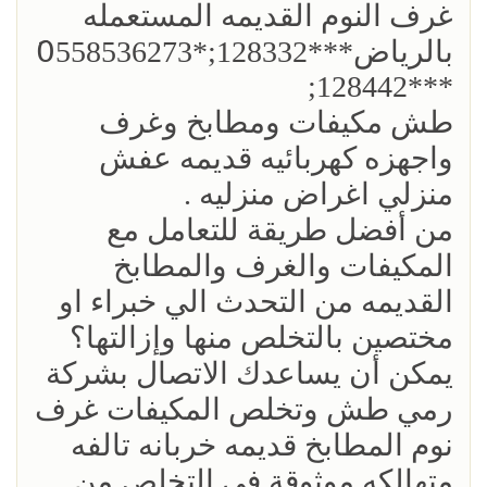
غرف النوم القديمه المستعمله
بالرياض***128332;*0َ558536273
***128442;
طش مكيفات ومطابخ وغرف
واجهزه كهربائيه قديمه عفش
منزلي اغراض منزليه .
من أفضل طريقة للتعامل مع
المكيفات والغرف والمطابخ
القديمه من التحدث الي خبراء او
مختصين بالتخلص منها وإزالتها؟
يمكن أن يساعدك الاتصال بشركة
رمي طش وتخلص المكيفات غرف
نوم المطابخ قديمه خربانه تالفه
متهالكه موثوقة في التخلص من