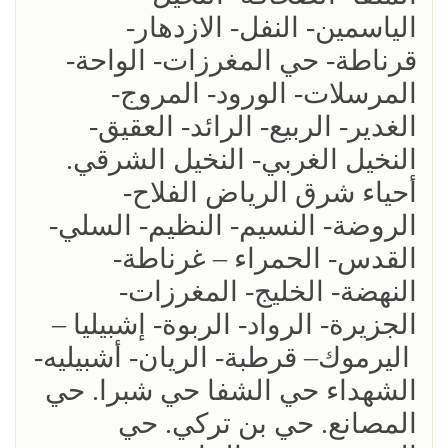
الياسمين- النفل- الازدهار-
قرناطة- حي المغرزات- الواحة-
المرسلات- الورود- المروج-
الغدير- الربيع- الرائد- العقيق-
النخيل الغربي- النخيل الشرقي.
أحياء شرق الرياض الفلاح-
الروضة- النسيم- النظيم- السلي-
القدس- الحمراء – غرناطة-
النهضة- الخليج- المغرزات-
الجزيرة- الرواد- الربوة- إشبيليا –
اليرموك– قرطبة- الريان- أشبيليه-
الشهداء حي الشفا حي شبرا. حي
المصانع. حي بن تركي. حي