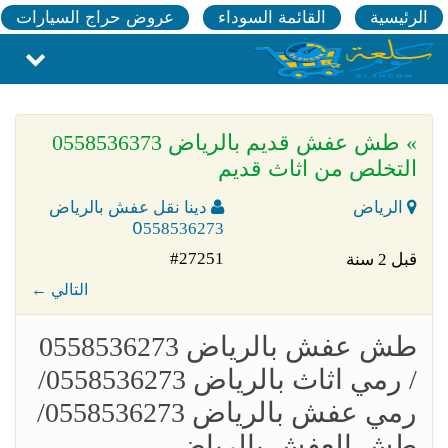
الرئيسية
القائمة السوداء
عروض حراج السيارات
» طش عفش قديم بالرياض 0558536373
التخلص من اثاث قديم
الرياض
دينا نقل عفش بالرياض
0َ558536273
#27251
قبل 2 سنة
← التالي
طش عفش بالرياض 0558536273
/ رمي اثاث بالرياض 0558536273/
رمي عفش بالرياض 0558536273/
طش العفش بالرياض