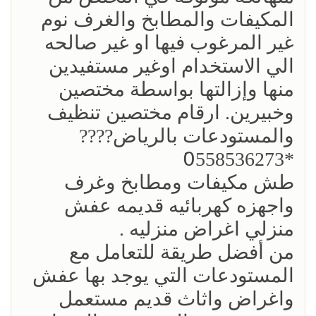
المكيفات والمطابخ والغرف نوم
غير المرغوب فيها او غير صالحه
الي الاستخدام اوغير مستفيدين
منها وإزالتها بواسطة مختصين
وخبيرين. ارقام مختصين تنظيف
والمستودعات بالرياض????
*0َ558536273
طش مكيفات ومطابخ وغرف
واجهزه كهربائيه قديمه عفش
منزلي اغراض منزليه .
من أفضل طريقة للتعامل مع
المستودعات التي يوجد بها عفش
واغراض واثاث قديم مستعمل