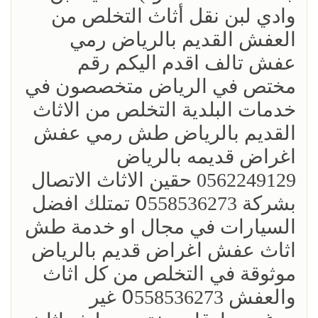
وادي لبن نقل أثاث التخلص من
العفش القديم بالرياض رمي
عفش تالف اقدم اليكم رقم
مختص في الرياض متخصصون في
خدمات البلدية التخلص من الاثاث
القديم بالرياض طش رمي عفش
اغراض قديمه بالرياض
0562249129 حقين الاثاث الاتصال
بشركة 0َ558536273 تمتلك افضل
السيارات في مجال او خدمة طش
اثاث عفش اغراض قديم بالرياض
موثوقة في التخلص من كل اثاث
والعفش 0َ558536273 غير