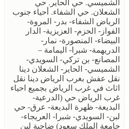
الشميسي. حي الحاير. حي
الشعلان. حي الشفاء. أحياء جنوب
الرياض الشفاء- بدر- المروة-
الفواز- الحزم- العزيزية- الدار
البيضاء- المنصورة- نمار-
الدريهمة- شبرا- اليمامة –
المصانع- بن تركي- السويدي-
الشميسي- الحاير- الشعلان دينا
نقل عفش بغرب الرياض دينا نقل
اثاث في غرب الرياض بجميع احياء
غرب الرياض حي (الدرعية-
البديعة- ظهرة البديعة- عرق- حي
لبن- السويدي- شبرا- العريجاء-
جامعة الملك سعود) ضاحية لبن