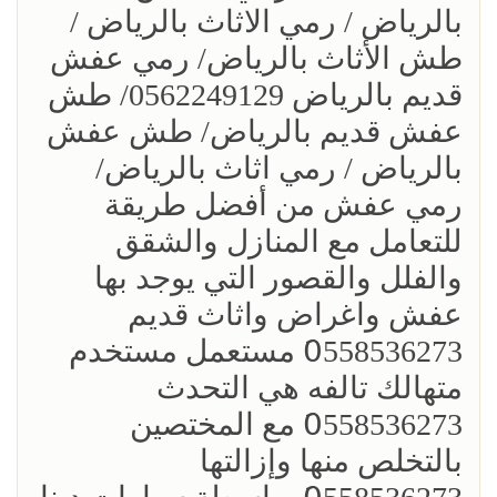
بالرياض / رمي الاثاث بالرياض /
طش الأثاث بالرياض/ رمي عفش
قديم بالرياض 0562249129/ طش
عفش قديم بالرياض/ طش عفش
بالرياض / رمي اثاث بالرياض/
رمي عفش من أفضل طريقة
للتعامل مع المنازل والشقق
والفلل والقصور التي يوجد بها
عفش واغراض واثاث قديم
0َ558536273 مستعمل مستخدم
متهالك تالفه هي التحدث
0َ558536273 مع المختصين
بالتخلص منها وإزالتها