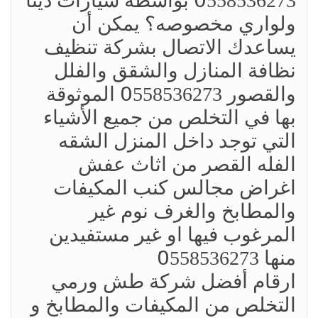
0َ558536273 بواسطة سيارات دينا
ولواري مخصوصه؟ يمكن أن
يساعدك الاتصال بشركة تنظيف
نظافة المنازل والشقق والفلل
والقصور 0َ558536273 الموثوقة
بها في التخلص من جميع الأشياء
التي توجد داخل المنزل الشقه
الفله القصر من اثاث عفش
اغراض مجالس كنب المكيفات
والمطابخ والغرف نوم غير
المرغوب فيها او غير مستفيدين
منها 0َ558536273
ارقام أفضل شركة طش ورمي
التخلص من المكيفات والمطابخ و