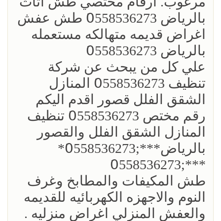
مرغوب. ارقام مختصي طش اثاث
بالرياض 0َ558536273 طش عفش
اغراض قديمه متهالكه مستعمله
بالرياض 0َ558536273
علي كل من يبحث عن شركة
تنظيف 0َ558536273 المنازل
الشقق الفلل قصور اقدم اليكم
رقم مختص 0َ558536273 تنظيف
المنازل الشقق الفلل والقصور
بالرياض***;0َ558536273*
***;0َ558536273
طش المكيفات والمطابخ وغرف
النوم والاجهزه الكهربائيه للقديمه
والعفش المنزلي اغراض منزليه .