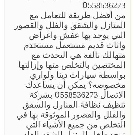
0َ558536273
من أفضل طريقة للتعامل مع
المنازل والشقق والفلل والقصور
التي يوجد بها عفش واغراض
واثاث قديم مستعمل مستخدم
متهالك تالفه هي التحدث مع
المختصين بالتخلص منها وإزالتها
بواسطة سيارات دينا ولواري
مخصوصه؟ يمكن أن يساعدك
الاتصال 0َ558536273 بشركة
تنظيف نظافة المنازل والشقق
والفلل والقصور الموثوقة بها في
التخلص من جميع الأشياء التي
توجد داخل المنزل الشقه الفله