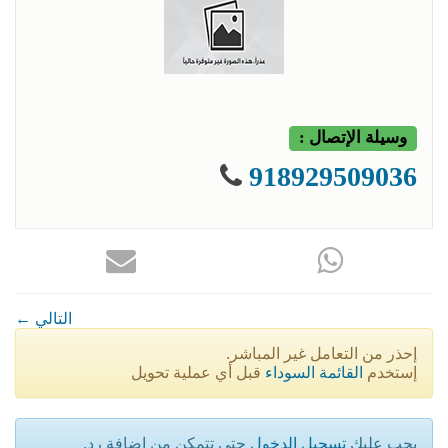
وسيلة الإتصال :
918929509036
← التالي
إحذر من التعامل غير المباشر.
إستخدم
القائمة السوداء
قبل أي عملية تحويل
يجب عليك
تسجيل الدخول
حتى تتمكن من إضافة رد.