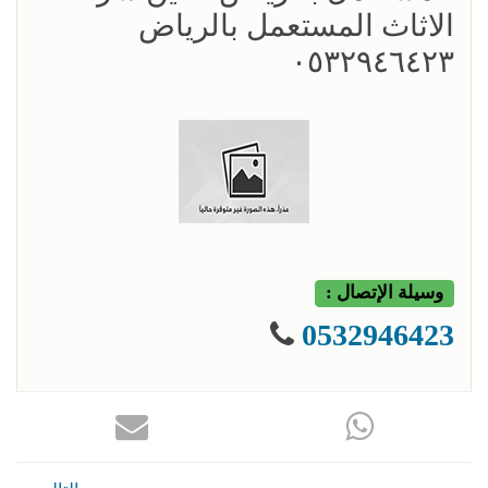
الاثاث المستعمل بالرياض
٠٥٣٢٩٤٦٤٢٣
وسيلة الإتصال :
0532946423