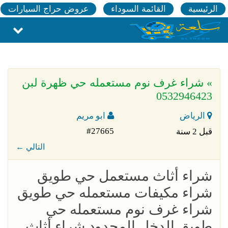
الرئيسية
القائمة السوداء
عروض حراج السيارات
» شراء غرف نوم مستعمله حي ظهرة لبن
0532946423
الرياض
ابو مريم
#27665
قبل 2 سنة
← التالي
شراء أثاث مستعمل حي طويق
شراء مكيفات مستعمله حي طويق
شراء غرف نوم مستعمله حي
طويق الدخل المحدود شراء أثاث