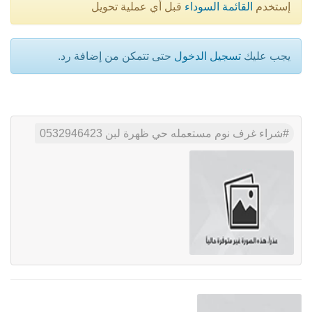
إستخدم
القائمة السوداء
قبل أي عملية تحويل
يجب عليك
تسجيل الدخول
حتى تتمكن من إضافة رد.
شراء غرف نوم مستعمله حي ظهرة لبن 0532946423