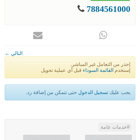
7884561000
← التالي
إحذر من التعامل غير المباشر.
إستخدم
القائمة السوداء
قبل أي عملية تحويل
يجب عليك
تسجيل الدخول
حتى تتمكن من إضافة رد.
خدمات عامة