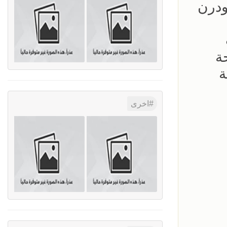
درن
ة
ة
اخرى