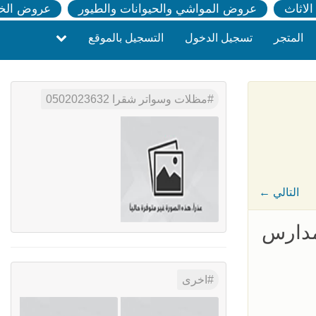
لاثاث
عروض المواشي والحيوانات والطيور
عروض الخ
المتجر
تسجيل الدخول
التسجيل بالموقع
مظلات وسواتر شقرا 0502023632
← التالي
مدارس
اخرى