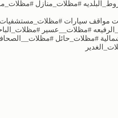
_البلديه #مظلات_منازل #مظلات_مو
ات مواقف سيارات #مظلات_مستشفيات
رفيعه #مظلات__عسير #مظلات_الباح
مالية #مظلات_حائل #مظلات__الصحاف
ت_الغدير