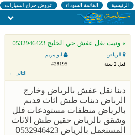
الرئيسية
القائمة السوداء
عروض حراج السيارات
» ونيت نقل عفش حي الخليج 0532946423
الرياض
ابو مريم
#28195
قبل 2 سنة
← التالي
دينا نقل عفش بالرياض وخارج
الرياض دينات طش اثاث قديم
بالرياض منظفات مستودعات فلل
وشقق بالرياض حقين طش الاثاث
المستعمل بالرياض 0َ532946423