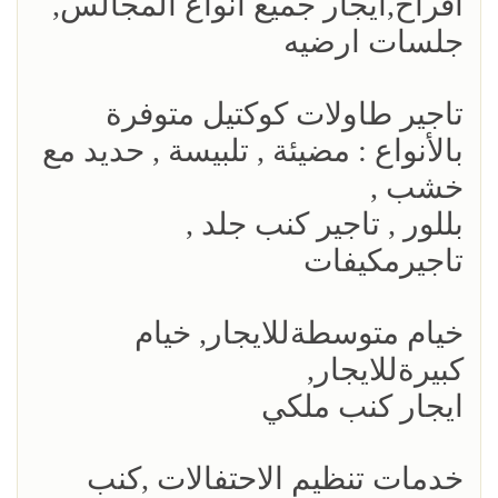
افراح,ايجار جميع انواع المجالس,
جلسات ارضيه
تاجير طاولات كوكتيل متوفرة
بالأنواع : مضيئة , تلبيسة , حديد مع
خشب ,
بللور , تاجير كنب جلد ,
تاجيرمكيفات
خيام متوسطةللايجار, خيام
كبيرةللايجار,
ايجار كنب ملكي
خدمات تنظيم الاحتفالات ,كنب