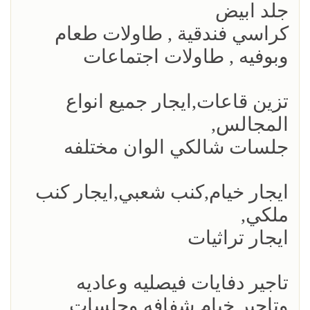
جلد ابيض
كراسي فندقية , طاولات طعام
وبوفيه , طاولات اجتماعات
تزين قاعات,ايجار جميع انواع
المجالس,
جلسات شالكي الوان مختلفه
ايجار خيام,كنب شعبي,ايجار كنب
ملكي,
ايجار تراثيات
تاجير دفايات فيصليه وعاديه
وتاجير خيام شفافه وجلسات