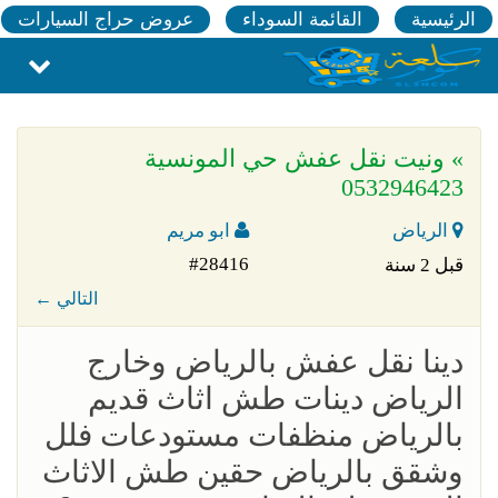
الرئيسية
القائمة السوداء
عروض حراج السيارات
» ونيت نقل عفش حي المونسية
0532946423
الرياض
ابو مريم
#28416
قبل 2 سنة
← التالي
دينا نقل عفش بالرياض وخارج
الرياض دينات طش اثاث قديم
بالرياض منظفات مستودعات فلل
وشقق بالرياض حقين طش الاثاث