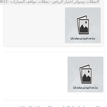
مظلات وسواتر اختيار الرياض - مظلات مواقف السيارات - 0500559613 - تركيب مظلات المدارس - مظلات جامعات - انواع السواتر الحديثه باقل الاسعار