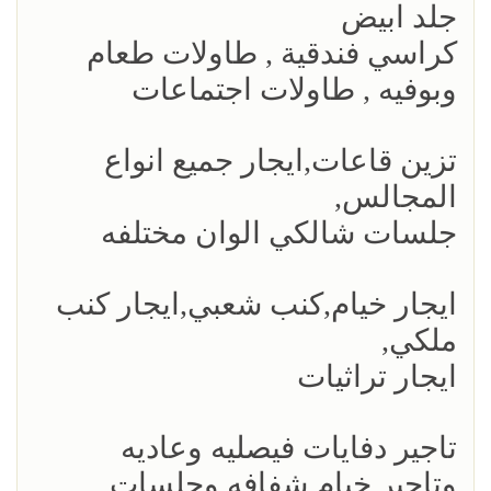
جلد ابيض
كراسي فندقية , طاولات طعام
وبوفيه , طاولات اجتماعات
تزين قاعات,ايجار جميع انواع
المجالس,
جلسات شالكي الوان مختلفه
ايجار خيام,كنب شعبي,ايجار كنب
ملكي,
ايجار تراثيات
تاجير دفايات فيصليه وعاديه
وتاجير خيام شفافه وجلسات