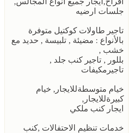
افراح,ايجار جميع انواع المجالس,
جلسات ارضيه
تاجير طاولات كوكتيل متوفرة
بالأنواع : مضيئة , تلبيسة , حديد مع
خشب ,
بللور , تاجير كنب جلد ,
تاجيرمكيفات
خيام متوسطةللايجار, خيام
كبيرةللايجار,
ايجار كنب ملكي
خدمات تنظيم الاحتفالات ,كنب