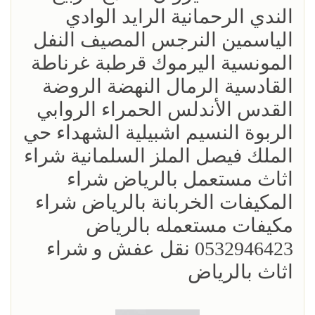
الندي الرحمانية الرايد الوادي
الياسمين النرجس المصيف النفل
المونسية اليرموك قرطبة غرناطة
القادسية الرمال النهضة الروضة
القدس الأندلس الحمراء الروابي
الربوة النسيم اشبيلية الشهداء حي
الملك فيصل الملز السلمانية شراء
اثاث مستعمل بالرياض شراء
المكيفات الخربانة بالرياض شراء
مكيفات مستعمله بالرياض
0532946423 نقل عفش و شراء
اثاث بالرياض