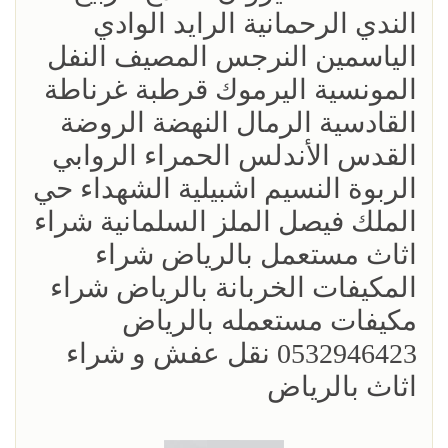
الندي الرحمانية الرايد الوادي
الياسمين النرجس المصيف النفل
المونسية اليرموك قرطبة غرناطة
القادسية الرمال النهضة الروضة
القدس الأندلس الحمراء الروابي
الربوة النسيم اشبيلية الشهداء حي
الملك فيصل الملز السلمانية شراء
اثاث مستعمل بالرياض شراء
المكيفات الخربانة بالرياض شراء
مكيفات مستعمله بالرياض
0532946423 نقل عفش و شراء
اثاث بالرياض