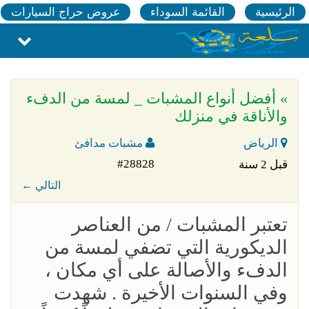
الرئيسية
القائمة السوداء
عروض حراج السيارات
» أفضل أنواع المشبات _ لمسة من الدفء
والأناقة في منزلك
الرياض
مشبات مدافئ
#28828
قبل 2 سنة
← التالي
تعتبر المشبات / من العناصر
الديكورية التي تضفي لمسة من
الدفء والأصالة على أي مكان ،
وفي السنوات الأخيرة . شهدت