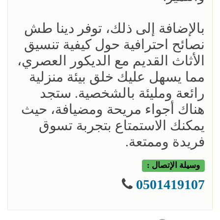
بالإضافة إلى ذلك، توفر دينا طش
نصائح احترافية حول كيفية تنسيق
الأثاث القديم مع الديكور العصري،
مما يسهل عليك خلق بيئة منزلية
رائعة ومليئة بالشخصية. ستجد
هناك أجواء مريحة ومضيافة، حيث
يمكنك الاستمتاع بتجربة تسوق
فريدة وممتعة.
وسيلة الإتصال :
0501419107