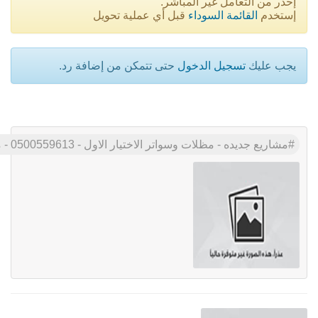
إحذر من التعامل غير المباشر.
إستخدم
القائمة السوداء
قبل أي عملية تحويل
يجب عليك
تسجيل الدخول
حتى تتمكن من إضافة رد.
مشاريع جديده - مظلات وسواتر الاختيار الاول - 0500559613 - مظلات الكابولي - مواقف سيارات معتمده لجهاة الحكومية - مظلات بالرياض - اسعار مناسبه وحصر