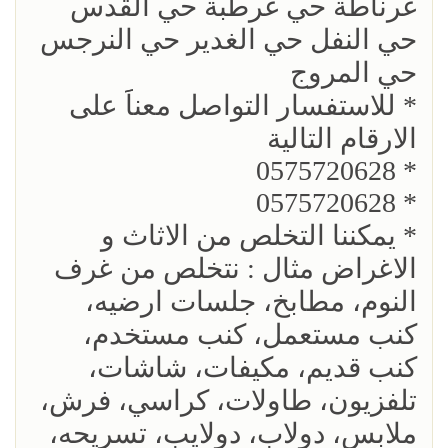
غرناطة حي غرطبة حي القدس
حي النفل حي الغدير حي النرجس
حي المروج
* للاستفسار التواصل معناََ على
الارقام التالية
* 0575720628
* 0575720628
* يمكننا التخلص من الاثاث و
الاغراض مثال : نتخلص من غرف
النوم، مطابخ، جلسات ارضيه،
كنب مستعمل، كنب مستخدم،
كنب قديم، مكيفات، شاشات،
تلفزيون، طاولات، كراسي، فرش،
ملابس، دولاب، دولايب، تسريحه،