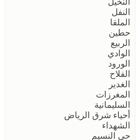
النخيل
النفل
الملقا
حطين
الربيع
الوادي
الورود
الفلاح
الغدير
المغرزات
السليمانية
أحياء شرق الرياض
الشهداء
حي النسيم