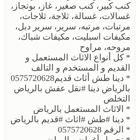
كنب كبير، كنب صغير، غاز، بوتجاز،
غسالات، غسالة، ثلاجة، ثلاجات،
مرتبات، مرتبه، سرير، سرير دبل،
مكيفات اسبليت، مكيفات شباك،
مروحه، مراوح
* كل أنواع الاثاث المستعمل و
القديم و المستخدم و التالف
* دينا طش أثاث قديم0575720628
بالرياض دينا #نقل عفش بالرياض
التخلص
* الاثاث المستعمل بالرياض
* دينا #طش #اثاث #قديم بالرياض
* الرقم 0575720628
* تحميل أغراض بالرياض