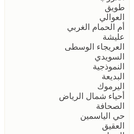
طويق​
العوالي
أم الحمام الغربي
عليشة​
العريجاء الوسطى​
السويدي
النموذجية​
البديعة​
اليرموك
أحياء شمال الرياض
الصحافة
حي الياسمين
العقيق