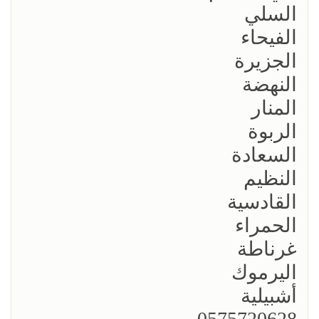
السلي
الفيحاء
الجزيرة
النهضة
المنار
الربوة
السعادة
النظيم
القادسية
الحمراء
غرناطة
اليرموك
أشبيلية
0575720628