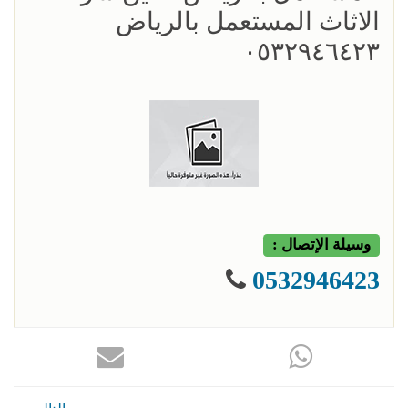
الاثاث المستعمل بالرياض
٠٥٣٢٩٤٦٤٢٣
وسيلة الإتصال :
0532946423