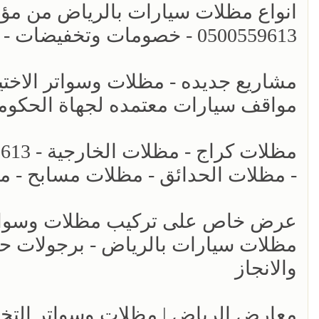
انواع مظلات سيارات بالرياض من مؤسس
0500559613 - خصومات وتخفيضات - اشكال برجولات للحدائق حديثه - سواتر الرياض
مواقف سيارات معتمده لجهاة الحكومي
- مظلات الحدائق - مظلات مسابح - م
عرض خاص على تركيب مظلات وسواتر ا
والانجاز