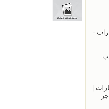
ارات -
- 0500559613 - تركيب
مواقف السيارات |
جر