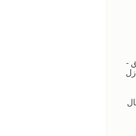
لحدائق -
زل
ال