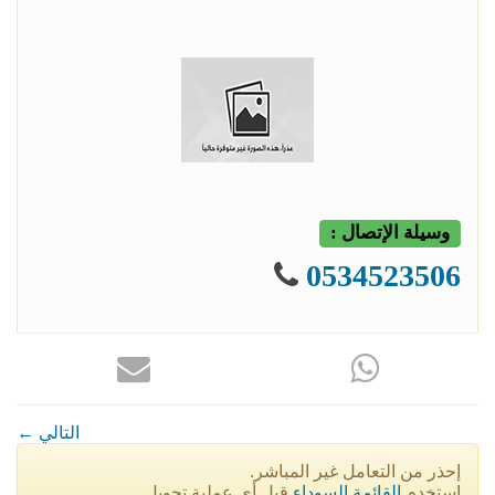
وسيلة الإتصال :
0534523506
← التالي
إحذر من التعامل غير المباشر.
إستخدم
القائمة السوداء
قبل أي عملية تحويل