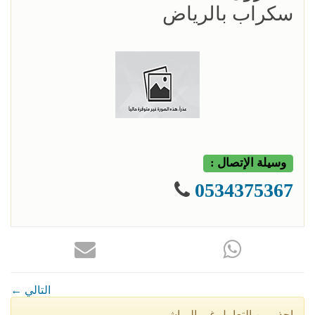
سكراب بالرياض
وسيلة الإتصال :
0534375367
← التالي
إحذر من التعامل غير المباشر.