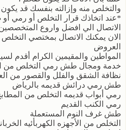
والتخلص منه وإزالته بنفسك قد يكون أمر
*عند اتخاذك قرار التخلص أو رمي أ
الاتصال الي افضل واروع المتخصصين في مثل
الان يمكنك ‏الاتصال بمختصي التخلص من
العروض
المواطين والمقيمين الكرام أقدم لسي
خدمة ومجال طش رمي التخلص من الاثاث ال
نظافة الشقق والفلل والقصور من ال
طش رمي درائش قديمه بالرياض
رمي أبواب قديمه التخلص من المطابخ
رمي الكنب القديم
طش غرف النوم المستعملة
التخلص من الأجهزه الكهربأئيه الخربان