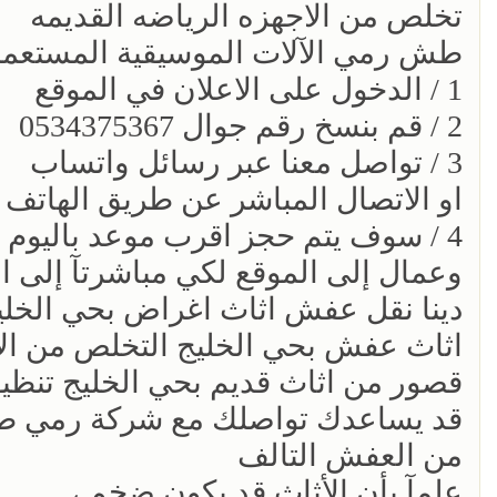
تخلص من الاجهزه الرياضه القديمه
طش رمي الآلات الموسيقية المستعمل
1 / الدخول على الاعلان في الموقع
2 / قم بنسخ رقم جوال 0534375367
3 / تواصل معنا عبر رسائل واتساب
او الاتصال المباشر عن طريق الهاتف أ
4 / سوف يتم حجز اقرب موعد باليوم ا
وعمال إلى الموقع لكي مباشرتآ إلى العمل 5367
دينا نقل عفش اثاث اغراض بحي الخلي
اثاث عفش بحي الخليج التخلص من الا
قصور من اثاث قديم بحي الخليج تنظيف المنزل
قد يساعدك تواصلك مع شركة رمي ط
من العفش التالف
علمآ بأن الأثاث قد يكون ضخم ،