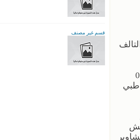
قسم غير مصنف
لتالف
يم بالرياض 0534375367 سرير طبي
فش
شاوير