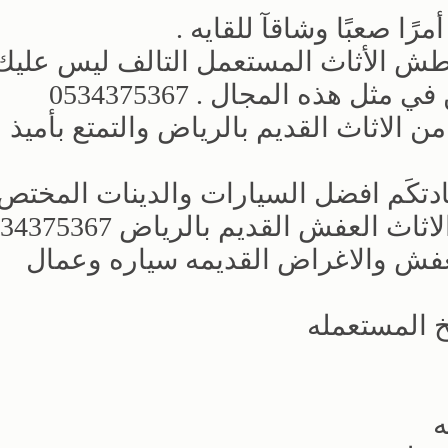
ًا صعبًا وشاقآ للقايه .
و طش الأثاث المستعمل التالف ليس علي
 هذه المجال . 0534375367
 الاثاث القديم بالرياض والتمتع بأميذ
ادتكَم افضل السيارات والدينات المختص
عفش القديم بالرياض 0534375367
عفش والاغراض القديمه سياره وعمال
 المستعمله
ه