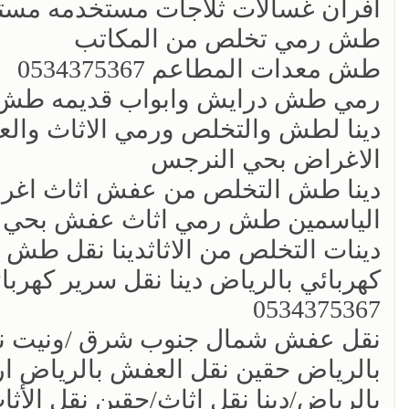
افران غسالات ثلاجات مستخدمه مستع
طش رمي تخلص من المكاتب
طش معدات المطاعم 0534375367
رمي طش درايش وابواب قديمه طش 
دينا لطش والتخلص ورمي الاثاث والع
الاغراض بحي النرجس
دينا طش التخلص من عفش اثاث اغراض
الياسمين طش رمي اثاث عفش بحي الياسمين
كهربائي بالرياض دينا نقل سرير كهرب
0534375367
نقل عفش شمال جنوب شرق /ونيت نقل
بالرياض حقين نقل العفش بالرياض ا
بالرياض/دينا نقل اثاث/حقين نقل الأث