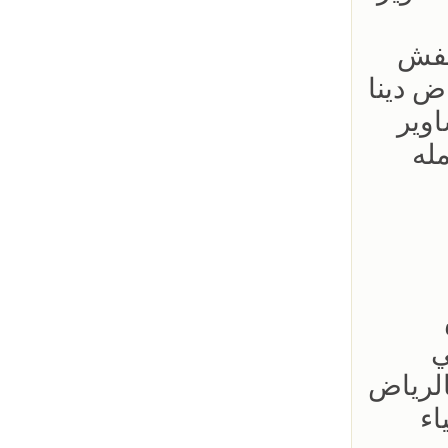
عفش
ض دينا
اوير
مله
سرير طبي
ش بالرياض
اء