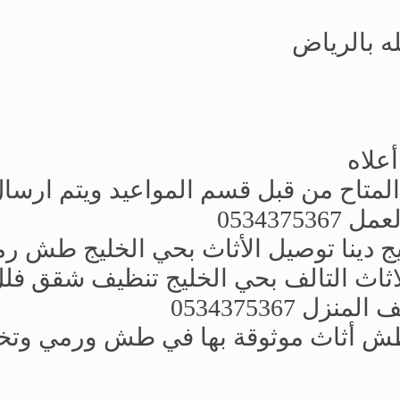
ه بالرياض
علاه
لمتاح من قبل قسم المواعيد ويتم ارسال 
053437
ج دينا توصيل الأثاث بحي الخليج طش ر
ثاث التالف بحي الخليج تنظيف شقق فل
 0534375367
ش أثاث موثوقة بها في طش ورمي وت