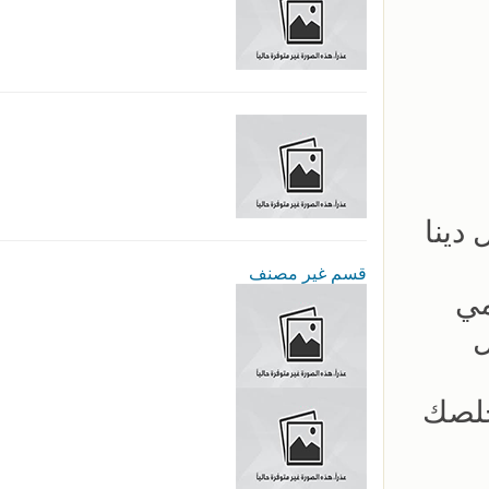
دينا
قسم غير مصنف
مي
ل
خلصك